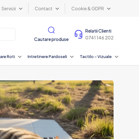
Servicii
Contact
Cookie & GDPR
Relatii Clienti
0741 146 202
Cautare produse
are Roti
Intretinere Pardoseli
Tactilo – Vizuale