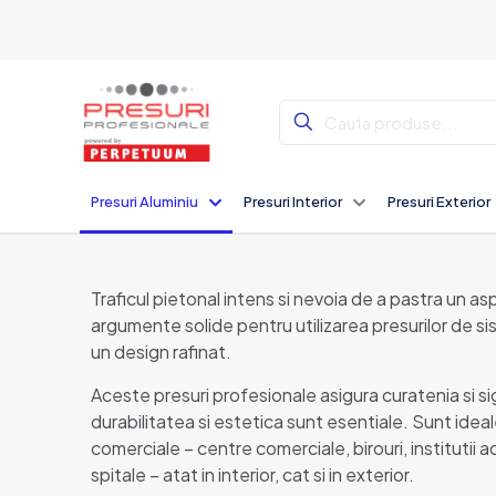
Presuri Aluminiu
Presuri Interior
Presuri Exterior
Traficul pietonal intens si nevoia de a pastra un as
argumente solide pentru utilizarea presurilor de si
un design rafinat.
Aceste presuri profesionale asigura curatenia si si
durabilitatea si estetica sunt esentiale. Sunt ideale
comerciale – centre comerciale, birouri, institutii a
spitale – atat in interior, cat si in exterior.