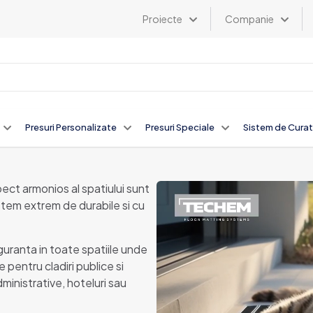
Proiecte
Companie
Presuri Personalizate
Presuri Speciale
Sistem de Curat
pect armonios al spatiului sunt
stem extrem de durabile si cu
guranta in toate spatiile unde
 pentru cladiri publice si
dministrative, hoteluri sau