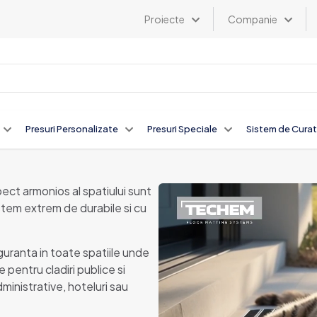
Proiecte
Companie
Presuri Personalizate
Presuri Speciale
Sistem de Curat
pect armonios al spatiului sunt
stem extrem de durabile si cu
guranta in toate spatiile unde
 pentru cladiri publice si
dministrative, hoteluri sau