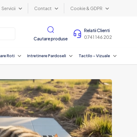
Servicii
Contact
Cookie & GDPR
Relatii Clienti
0741 146 202
Cautare produse
are Roti
Intretinere Pardoseli
Tactilo – Vizuale