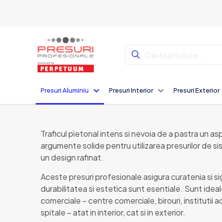
Presuri Aluminiu
Presuri Interior
Presuri Exterior
Traficul pietonal intens si nevoia de a pastra un as
argumente solide pentru utilizarea presurilor de si
un design rafinat.
Aceste presuri profesionale asigura curatenia si si
durabilitatea si estetica sunt esentiale. Sunt ideale
comerciale – centre comerciale, birouri, institutii a
spitale – atat in interior, cat si in exterior.