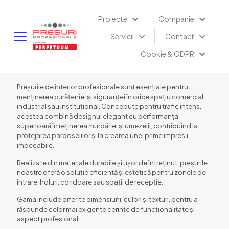
Proiecte
Companie
Servicii
Contact
Cookie & GDPR
Preșurile de interior profesionale sunt esențiale pentru
menținerea curățeniei și siguranței în orice spațiu comercial,
industrial sau instituțional. Concepute pentru trafic intens,
acestea combină designul elegant cu performanța
superioară în reținerea murdăriei și umezelii, contribuind la
protejarea pardoselilor și la crearea unei prime impresii
impecabile.
Realizate din materiale durabile și ușor de întreținut, preșurile
noastre oferă o soluție eficientă și estetică pentru zonele de
intrare, holuri, coridoare sau spații de recepție.
Gama include diferite dimensiuni, culori și texturi, pentru a
răspunde celor mai exigente cerințe de funcționalitate și
aspect profesional.