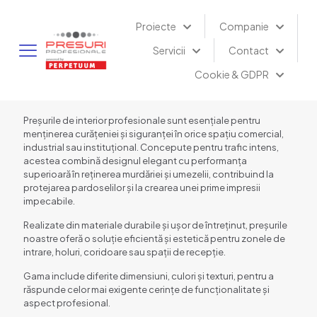
Proiecte
Companie
Servicii
Contact
Cookie & GDPR
Preșurile de interior profesionale sunt esențiale pentru
menținerea curățeniei și siguranței în orice spațiu comercial,
industrial sau instituțional. Concepute pentru trafic intens,
acestea combină designul elegant cu performanța
superioară în reținerea murdăriei și umezelii, contribuind la
protejarea pardoselilor și la crearea unei prime impresii
impecabile.
Realizate din materiale durabile și ușor de întreținut, preșurile
noastre oferă o soluție eficientă și estetică pentru zonele de
intrare, holuri, coridoare sau spații de recepție.
Gama include diferite dimensiuni, culori și texturi, pentru a
răspunde celor mai exigente cerințe de funcționalitate și
aspect profesional.