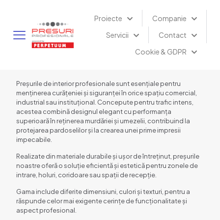
Proiecte
Companie
Servicii
Contact
Cookie & GDPR
Preșurile de interior profesionale sunt esențiale pentru
menținerea curățeniei și siguranței în orice spațiu comercial,
industrial sau instituțional. Concepute pentru trafic intens,
acestea combină designul elegant cu performanța
superioară în reținerea murdăriei și umezelii, contribuind la
protejarea pardoselilor și la crearea unei prime impresii
impecabile.
Realizate din materiale durabile și ușor de întreținut, preșurile
noastre oferă o soluție eficientă și estetică pentru zonele de
intrare, holuri, coridoare sau spații de recepție.
Gama include diferite dimensiuni, culori și texturi, pentru a
răspunde celor mai exigente cerințe de funcționalitate și
aspect profesional.