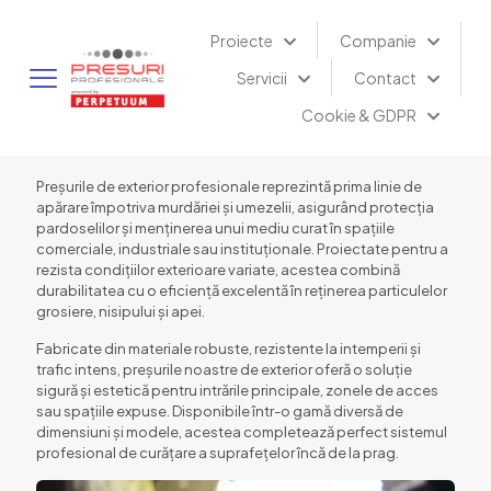
Proiecte
Companie
Servicii
Contact
Cookie & GDPR
Preșurile de exterior profesionale reprezintă prima linie de
apărare împotriva murdăriei și umezelii, asigurând protecția
pardoselilor și menținerea unui mediu curat în spațiile
comerciale, industriale sau instituționale. Proiectate pentru a
rezista condițiilor exterioare variate, acestea combină
durabilitatea cu o eficiență excelentă în reținerea particulelor
grosiere, nisipului și apei.
Fabricate din materiale robuste, rezistente la intemperii și
trafic intens, preșurile noastre de exterior oferă o soluție
sigură și estetică pentru intrările principale, zonele de acces
sau spațiile expuse. Disponibile într-o gamă diversă de
dimensiuni și modele, acestea completează perfect sistemul
profesional de curățare a suprafețelor încă de la prag.