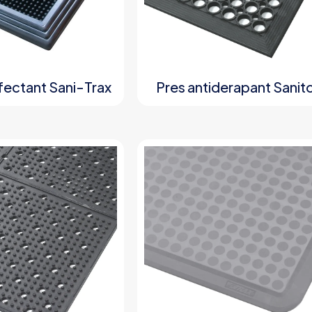
fectant Sani-Trax
Pres antiderapant Sanit