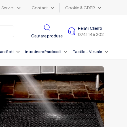
Servicii
Contact
Cookie & GDPR
Relatii Clienti
0741 146 202
Cautare produse
are Roti
Intretinere Pardoseli
Tactilo – Vizuale