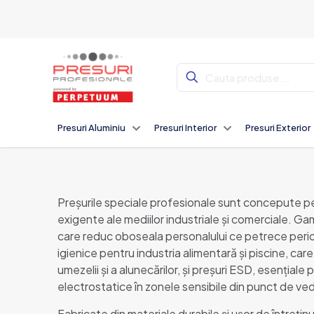
Presuri Aluminiu
Presuri Interior
Presuri Exterior
Preșurile speciale profesionale sunt concepute pe
exigente ale mediilor industriale și comerciale. Ga
care reduc oboseala personalului ce petrece perioa
igienice pentru industria alimentară și piscine, car
umezelii și a alunecărilor, și preșuri ESD, esențiale
electrostatice în zonele sensibile din punct de ve
Fabricate din materiale durabile și ușor de întreți