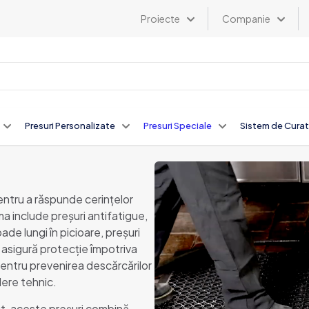
Proiecte
Companie
Presuri Personalizate
Presuri Speciale
Sistem de Curat
ntru a răspunde cerințelor
ma include preșuri antifatigue,
de lungi în picioare, preșuri
e asigură protecție împotriva
 pentru prevenirea descărcărilor
dere tehnic.
nut, aceste preșuri combină