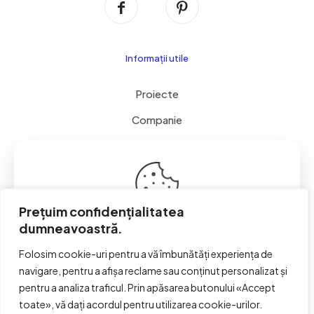
Informații utile
Proiecte
Companie
Servicii
Contact
Cookie & GDPR
Prețuim confidențialitatea
dumneavoastră.
This website uses cookies to improve your experience.
By using this website you agree to our
Data Protection
Folosim cookie-uri pentru a vă îmbunătăți experiența de
Policy
.
navigare, pentru a afișa reclame sau conținut personalizat și
© 2026 Ax Perpetuum Impex S.R.L. | Toate drepturile
Read more
rezervate | Powered by
PERPETUUM
pentru a analiza traficul. Prin apăsarea butonului «Accept
toate», vă dați acordul pentru utilizarea cookie-urilor.