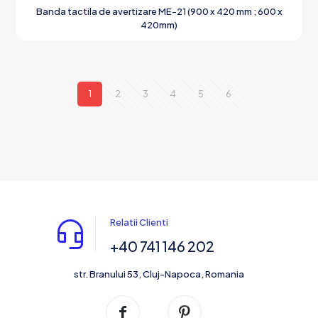
Banda tactila de avertizare ME-21 (900 x 420 mm ; 600 x
420mm)
1
2
3
4
5
6
Relatii Clienti
+40 741 146 202
str. Branului 53, Cluj-Napoca, Romania