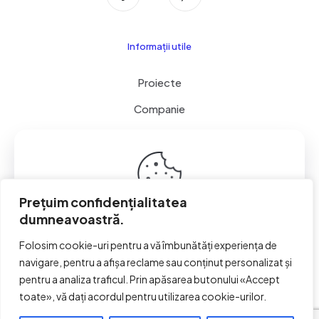
Informații utile
Proiecte
Companie
Servicii
Contact
Cookie & GDPR
Prețuim confidențialitatea
dumneavoastră.
This website uses cookies to improve your experience.
By using this website you agree to our
Data Protection
Folosim cookie-uri pentru a vă îmbunătăți experiența de
Policy
.
navigare, pentru a afișa reclame sau conținut personalizat și
© 2026 Ax Perpetuum Impex S.R.L. | Toate drepturile
Read more
rezervate | Powered by
PERPETUUM
pentru a analiza traficul. Prin apăsarea butonului «Accept
toate», vă dați acordul pentru utilizarea cookie-urilor.
Accept all