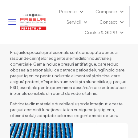
Proiecte
Companie
Servicii
Contact
Cookie & GDPR
Preșurile speciale profesionale sunt concepute pentru a
răspunde cerințelor exigente ale mediilor industriale și
comerciale. Gama include preșuri antifatigue, care reduc
oboseala personalului ce petrece perioade lungi în picioare,
preșuri igienice pentru industria alimentară și piscine, care
asigură protecție împotriva umezelii și a alunecărilor, și preșuri
ESD, esențiale pentru prevenirea descărcărilor electrostatice
în zonele sensibile din punct de vedere tehnic.
Fabricate din materiale durabile și ușor de întreținut, aceste
preșuri combină funcționalitatea cu siguranța și igiena,
oferind soluții adaptate celor mai exigente medii de lucru.