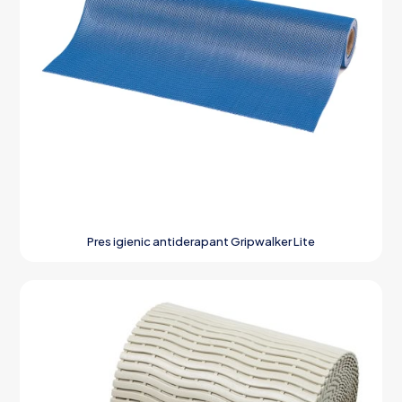
Pres igienic antiderapant Gripwalker Lite