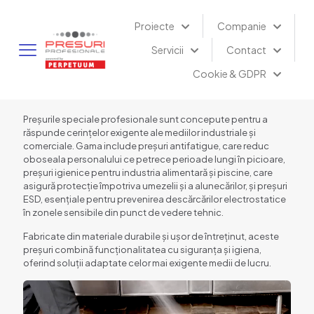
Proiecte
Companie
Servicii
Contact
Cookie & GDPR
Preșurile speciale profesionale sunt concepute pentru a
răspunde cerințelor exigente ale mediilor industriale și
comerciale. Gama include preșuri antifatigue, care reduc
oboseala personalului ce petrece perioade lungi în picioare,
preșuri igienice pentru industria alimentară și piscine, care
asigură protecție împotriva umezelii și a alunecărilor, și preșuri
ESD, esențiale pentru prevenirea descărcărilor electrostatice
în zonele sensibile din punct de vedere tehnic.
Fabricate din materiale durabile și ușor de întreținut, aceste
preșuri combină funcționalitatea cu siguranța și igiena,
oferind soluții adaptate celor mai exigente medii de lucru.