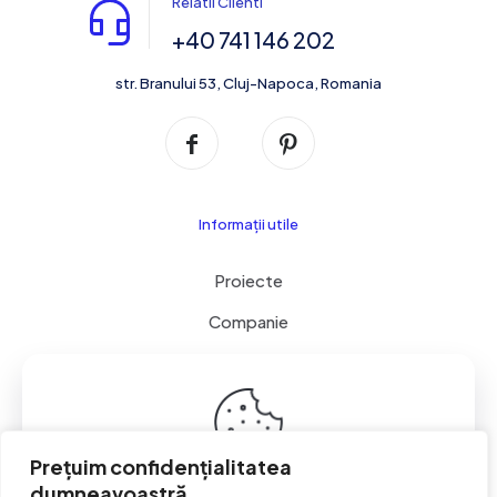
Relatii Clienti
+40 741 146 202
str. Branului 53, Cluj-Napoca, Romania
Informații utile
Proiecte
Companie
Servicii
Contact
Cookie & GDPR
Prețuim confidențialitatea
dumneavoastră.
This website uses cookies to improve your experience.