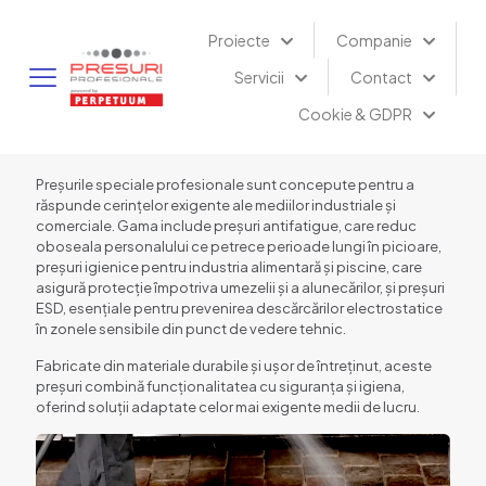
Proiecte
Companie
Servicii
Contact
Cookie & GDPR
Preșurile speciale profesionale sunt concepute pentru a
răspunde cerințelor exigente ale mediilor industriale și
comerciale. Gama include preșuri antifatigue, care reduc
oboseala personalului ce petrece perioade lungi în picioare,
preșuri igienice pentru industria alimentară și piscine, care
asigură protecție împotriva umezelii și a alunecărilor, și preșuri
ESD, esențiale pentru prevenirea descărcărilor electrostatice
în zonele sensibile din punct de vedere tehnic.
Fabricate din materiale durabile și ușor de întreținut, aceste
preșuri combină funcționalitatea cu siguranța și igiena,
oferind soluții adaptate celor mai exigente medii de lucru.