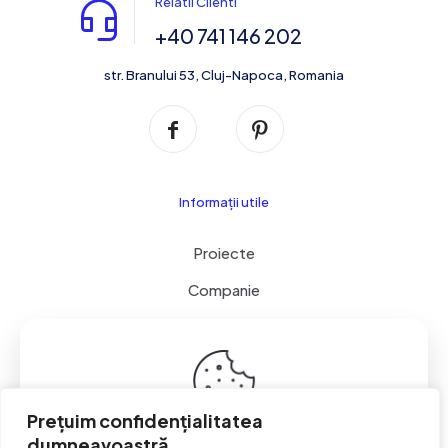
Relatii Clienti
+40 741 146 202
str. Branului 53, Cluj-Napoca, Romania
Informații utile
Proiecte
Companie
Servicii
Contact
Cookie & GDPR
Prețuim confidențialitatea
dumneavoastră.
This website uses cookies to improve your experience.