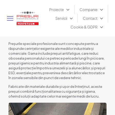
Proiecte
Companie
Servicii
Contact
Cookie & GDPR
Preșurile speciale profesionale sunt concepute pentru a
răspunde cerințelor exigente ale mediilor industriale și
comerciale. Gama include preșuri antifatigue, care reduc
oboseala personalului ce petrece perioade lungi în picioare,
preșuri igienice pentru industria alimentară și piscine, care
asigură protecție împotriva umezelii și a alunecărilor, și preșuri
ESD, esențiale pentru prevenirea descărcărilor electrostatice
în zonele sensibile din punct de vedere tehnic.
Fabricate din materiale durabile și ușor de întreținut, aceste
preșuri combină funcționalitatea cu siguranța și igiena,
oferind soluții adaptate celor mai exigente medii de lucru.