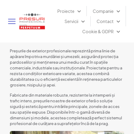
Proiecte
Companie
Servicii
Contact
Cookie & GDPR
Preșurile de exterior profesionale reprezintă prima linie de
apărare împotriva murdăriei și umezelii, asigurând protecția
pardoselilor și menținerea unui mediu curat în spațiile
comerciale, industriale sau instituționale. Proiectate pentru a
rezista condițiilor exterioare variate, acestea combină
durabilitatea cu o eficiență excelentă în reținerea particulelor
grosiere, nisipului și apei.
Fabricate din materiale robuste, rezistente la intemperii și
trafic intens, preșurile noastre de exterior oferă o soluție
sigură și estetică pentru intrările principale, zonele de acces
sau spațiile expuse. Disponibile într-o gamă diversă de
dimensiuni și modele, acestea completează perfect sistemul
profesional de curățare a suprafețelor încă de la prag.