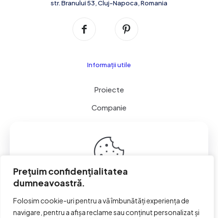
str. Branului 53, Cluj-Napoca, Romania
Informații utile
Proiecte
Companie
Servicii
Contact
Cookie & GDPR
Prețuim confidențialitatea
dumneavoastră.
This website uses cookies to improve your experience.
By using this website you agree to our
Data Protection
Folosim cookie-uri pentru a vă îmbunătăți experiența de
Policy
.
navigare, pentru a afișa reclame sau conținut personalizat și
© 2026 Ax Perpetuum Impex S.R.L. | Toate drepturile