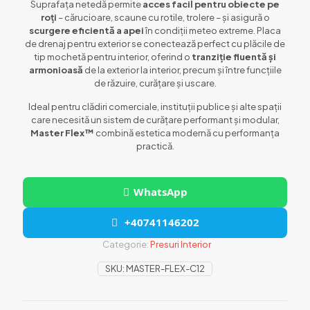
Suprafața netedă permite
acces facil pentru obiecte pe
roți
– cărucioare, scaune cu rotile, trolere – și asigură o
scurgere eficientă a apei
în condiții meteo extreme. Placa
de drenaj pentru exterior se conectează perfect cu plăcile de
tip mochetă pentru interior, oferind o
tranziție fluentă și
armonioasă
de la exterior la interior, precum și între funcțiile
de răzuire, curățare și uscare.
Ideal pentru clădiri comerciale, instituții publice și alte spații
care necesită un sistem de curățare performant și modular,
Master Flex™
combină estetica modernă cu performanța
practică.
WhatsApp
+40741146202
Categorie:
Presuri Interior
SKU:
MASTER-FLEX-C12