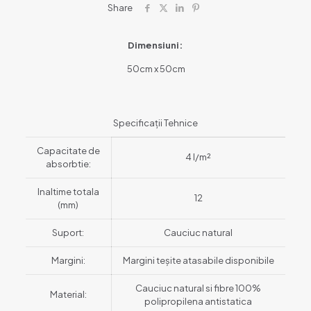
Share
Dimensiuni:
50cm x 50cm
Specificații Tehnice
Capacitate de
4 l/m²
absorbtie:
Inaltime totala
12
(mm)
Suport:
Cauciuc natural
Margini:
Margini teșite atasabile disponibile
Cauciuc natural si fibre 100%
Material:
polipropilena antistatica