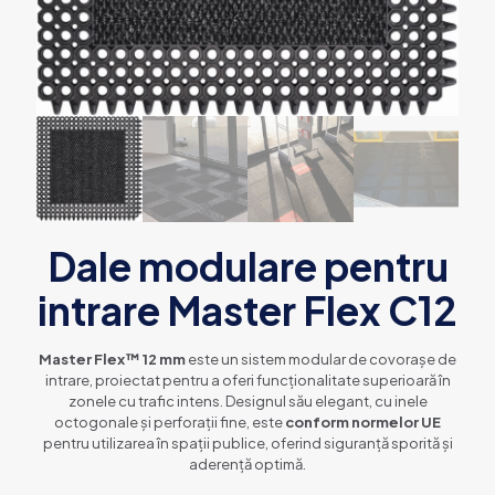
Dale modulare pentru
intrare Master Flex C12
Master Flex™ 12 mm
este un sistem modular de covorașe de
intrare, proiectat pentru a oferi funcționalitate superioară în
zonele cu trafic intens. Designul său elegant, cu inele
octogonale și perforații fine, este
conform normelor UE
pentru utilizarea în spații publice, oferind siguranță sporită și
aderență optimă.