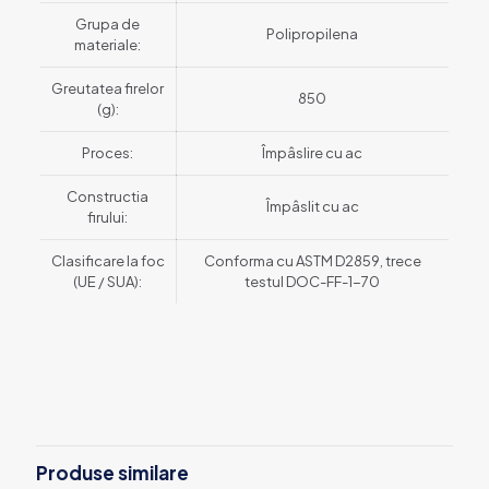
Grupa de
Polipropilena
materiale:
Greutatea firelor
850
(g):
Proces:
Împâslire cu ac
Constructia
Împâslit cu ac
firului:
Clasificare la foc
Conforma cu ASTM D2859, trece
(UE / SUA):
testul DOC-FF-1-70
Produse similare