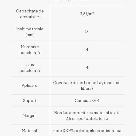
Capacitate de
3,6 l/m²
absorbtie:
Inaltime totala
13
(mm)
Murdarire
4
accelerată:
Uzura
4
accelerată:
Covorase de tip Loose Lay (asezare
Aplicare:
libera)
Suport:
Cauciuc SBR
Borduri acoperite cu material textil:
Margini:
2,5 cm pe toate laturile
Material:
Fibre 100% polipropilena antistatica