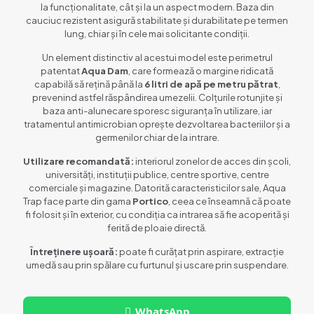
la funcționalitate, cât și la un aspect modern. Baza din
cauciuc rezistent asigură stabilitate și durabilitate pe termen
lung, chiar și în cele mai solicitante condiții.
Un element distinctiv al acestui model este perimetrul
patentat
Aqua Dam
, care formează o margine ridicată
capabilă să rețină până la
6 litri de apă pe metru pătrat
,
prevenind astfel răspândirea umezelii. Colțurile rotunjite și
baza anti-alunecare sporesc siguranța în utilizare, iar
tratamentul antimicrobian oprește dezvoltarea bacteriilor și a
germenilor chiar de la intrare.
Utilizare recomandată:
interiorul zonelor de acces din școli,
universități, instituții publice, centre sportive, centre
comerciale și magazine. Datorită caracteristicilor sale, Aqua
Trap face parte din gama
Portico
, ceea ce înseamnă că poate
fi folosit și în exterior, cu condiția ca intrarea să fie acoperită și
ferită de ploaie directă.
Întreținere ușoară:
poate fi curățat prin aspirare, extracție
umedă sau prin spălare cu furtunul și uscare prin suspendare.
WhatsApp