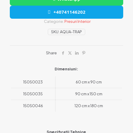
+40741146202
Categorie:
Presuri Interior
SKU:
AQUA-TRAP
Share
Dimensiuni:
150S0023
60 cm x 90 cm
150S0035
90 cm x 150 cm
150S0046
120 cm x 180 cm
Specificații Tehnice